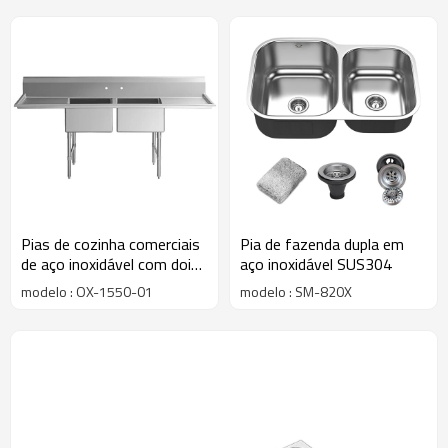
Pias de cozinha comerciais
Pia de fazenda dupla em
de aço inoxidável com dois
aço inoxidável SUS304
compartimentos e
modelo : OX-1550-01
modelo : SM-820X
escorredores.