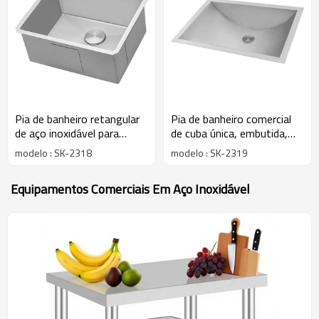
Pia de banheiro retangular
Pia de banheiro comercial
de aço inoxidável para
de cuba única, embutida,
instalação sob a bancada
em aço inoxidável.
modelo : SK-2318
modelo : SK-2319
Equipamentos Comerciais Em Aço Inoxidável