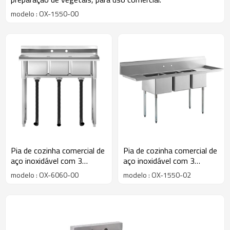
modelo : OX-1550-00
Pia de cozinha comercial de
Pia de cozinha comercial de
aço inoxidável com 3
aço inoxidável com 3
compartimentos, de
compartimentos e
modelo : OX-6060-00
modelo : OX-1550-02
instalação independente.
escorredor duplo.