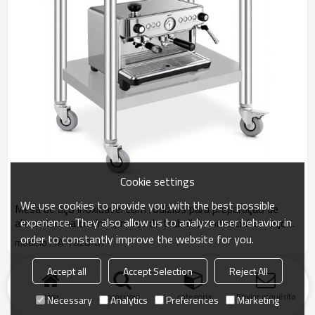
Cookie settings
We use cookies to provide you with the best possible
Mesa de aço inoxidável com rodízios para preparação de
experience. They also allow us to analyze user behavior in
alimentos na cozinha, mesa de trabalho comercial em aço
inoxidável.
order to constantly improve the website for you.
modelo : TA-1828-01
Accept all
Accept Selection
Reject All
produto
Palavras-chave
blog
Notícia
Caso
Perguntas frequentes
casa
procurar
categoria
Enviar inquérito
Necessary
Analytics
Preferences
Marketing
Ligações amigo