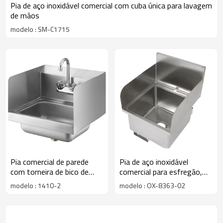
Pia de aço inoxidável comercial com cuba única para lavagem
de mãos
modelo : SM-C1715
Pia comercial de parede
Pia de aço inoxidável
com torneira de bico de
comercial para esfregão,
ganso e proteção lateral
ideal para facilitar a limpeza
modelo : 1410-2
modelo : OX-8363-02
contra respingos.
em garagens e jardins.