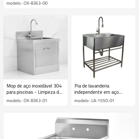
modelo : OX-8363-00
Mop de aço inoxidável 304
Pia de lavanderia
para piscinas - Limpeza de
independente em aço
hospitais e oficinas
inoxidável com pés e pias
modelo : OX-8363-01
modelo : LA-1550-01
utilitárias modernas