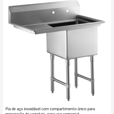
supermercados de materiais de construção e plataformas de
comércio eletrônico. Por meio de colaboração e comunicação
contínuas, muitos de nossos clientes estabeleceram parcerias
conosco que duram mais de 20 anos, tornando-se parceiros
valiosos e parte de nossa família ampliada. Certificações
Internacionais de Qualidade A qualidade dos produtos da Samsink
é reconhecida internacionalmente por meio de certificações como
cUPC e NSF nos EUA, e a certificação ISO 9001 de Sistema de
Gestão da Qualidade. Essas certificações atestam a qualidade de
nossos produtos e refletem nosso compromisso inabalável com
nossos clientes. Sustentabilidade e Responsabilidade Na Samsink,
não estamos apenas comprometidos com a fabricação de pias de
aço inoxidável de alta qualidade, mas também assumimos
ativamente a responsabilidade pelo meio ambiente, pelos nossos
colaboradores e pela sociedade. Como líderes do setor, temos
plena consciência do impacto das nossas operações comerciais no
meio ambiente e na sociedade, e adotamos uma série de medidas
para garantir que o nosso negócio seja sustentável e responsável.
Pia de aço inoxidável com compartimento único para
preparação de vegetais, para uso comercial.