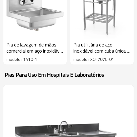
Pia de lavagem de mãos
Pia utilitária de aço
comercial em aço inoxidável
inoxidável com cuba única e
304 | Lavatório de parede
instalação independente
modelo : 1410-1
modelo : XO-7070-01
com ralo para uso em
cozinhas comerciais
Pias Para Uso Em Hospitais E Laboratórios