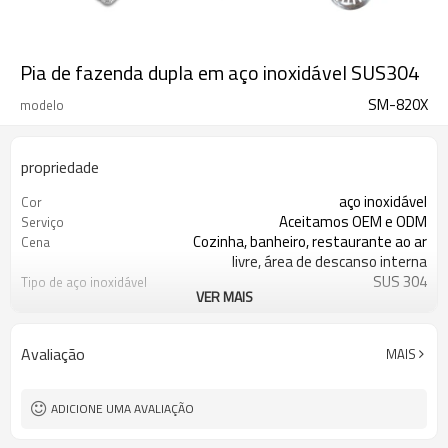
Pia de fazenda dupla em aço inoxidável SUS304
SM-820X
modelo
propriedade
aço inoxidável
Cor
Aceitamos OEM e ODM
Serviço
Cozinha, banheiro, restaurante ao ar
Cena
livre, área de descanso interna
SUS 304
Tipo de aço inoxidável
VER MAIS
Escolha opcional
Acessórios
Aço inoxidável
Material
Avaliação
MAIS
ADICIONE UMA AVALIAÇÃO